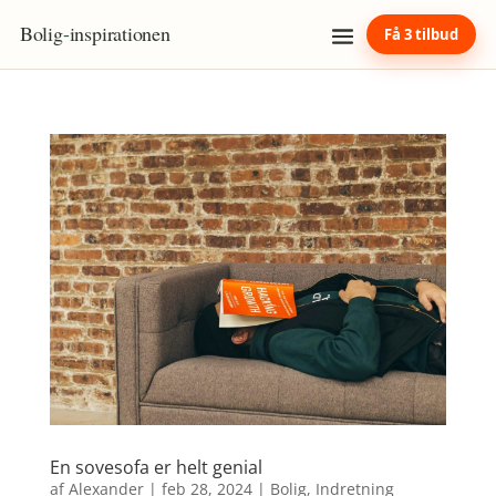
Bolig
-
inspirationen
Få 3 tilbud
En sovesofa er helt genial
af
Alexander
|
feb 28, 2024
|
Bolig
,
Indretning