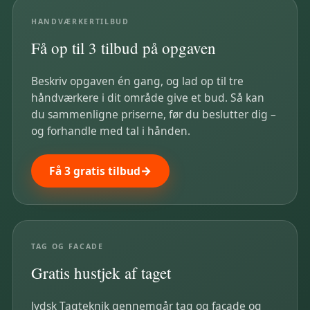
HÅNDVÆRKERTILBUD
Få op til 3 tilbud på opgaven
Beskriv opgaven én gang, og lad op til tre
håndværkere i dit område give et bud. Så kan
du sammenligne priserne, før du beslutter dig –
og forhandle med tal i hånden.
Få 3 gratis tilbud
TAG OG FACADE
Gratis hustjek af taget
Jydsk Tagteknik gennemgår tag og facade og