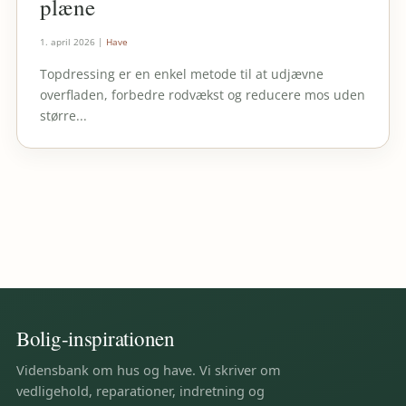
plæne
1. april 2026
|
Have
Topdressing er en enkel metode til at udjævne
overfladen, forbedre rodvækst og reducere mos uden
større...
Bolig-inspirationen
Vidensbank om hus og have. Vi skriver om
vedligehold, reparationer, indretning og