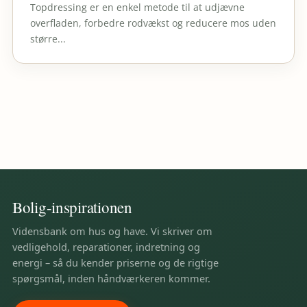
Topdressing er en enkel metode til at udjævne
overfladen, forbedre rodvækst og reducere mos uden
større...
Bolig-inspirationen
Vidensbank om hus og have. Vi skriver om
vedligehold, reparationer, indretning og
energi – så du kender priserne og de rigtige
spørgsmål, inden håndværkeren kommer.