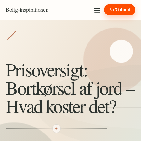
Bolig
-
inspirationen
Få 3 tilbud
Prisoversigt:
Bortkørsel af jord –
Hvad koster det?
✦