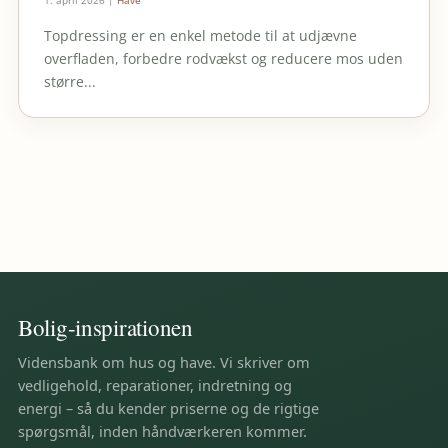
Topdressing er en enkel metode til at udjævne
overfladen, forbedre rodvækst og reducere mos uden
større...
Bolig-inspirationen
Vidensbank om hus og have. Vi skriver om
vedligehold, reparationer, indretning og
energi – så du kender priserne og de rigtige
spørgsmål, inden håndværkeren kommer.