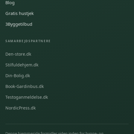
Blog
Gratis hustjek
3Byggetilbud
SAMARBEJDSPARTNERE
Den-store.dk
Stilfuldehjem.dk
Din-Bolig.dk
Book-Gardinbus.dk
Testoganmeldelse.dk
NordicPress.dk
Denne hjemmeside formidler viden inden for bygge- og