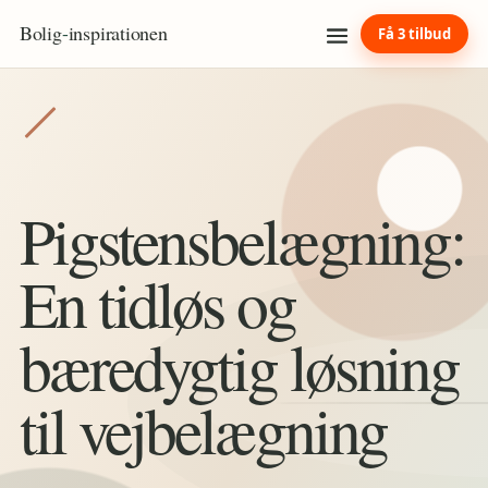
Bolig
-
inspirationen
Få 3 tilbud
Pigstensbelægning:
En tidløs og
bæredygtig løsning
til vejbelægning