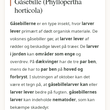
Gåsebille (Phyllopertha
horticola)
Gåsebillerne
er en type insekt, hvor
larver
lever
primært af dødt organisk materiale. De
voksnes gåsebiller gør, at
larver lever
af
rødder og beskadige løvet på træer. De
larver
i jorden
kan
områder som enge
og
overdrev. På
dækvinger
har de tre
par ben
,
mens de har to
par ben
på
hoved og
forbryst
. I slutningen af oktober kan det
være et tegn på, at
gåsebillelarver kan
eller
larver lever
bedre på fugten.
gåsebillernes
larver
kan indeholde
nematoder
, som kan
bekæmpe skadedyr.