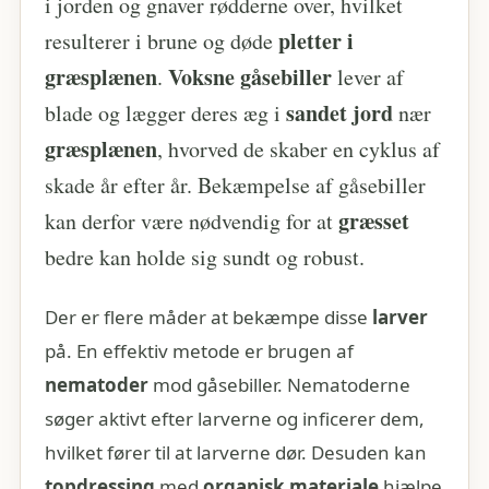
i jorden og gnaver rødderne over, hvilket
pletter i
resulterer i brune og døde
græsplænen
Voksne gåsebiller
.
lever af
sandet jord
blade og lægger deres æg i
nær
græsplænen
, hvorved de skaber en cyklus af
skade år efter år. Bekæmpelse af gåsebiller
græsset
kan derfor være nødvendig for at
bedre kan holde sig sundt og robust.
Der er flere måder at bekæmpe disse
larver
på. En effektiv metode er brugen af
nematoder
mod gåsebiller. Nematoderne
søger aktivt efter larverne og inficerer dem,
hvilket fører til at larverne dør. Desuden kan
topdressing
med
organisk materiale
hjælpe