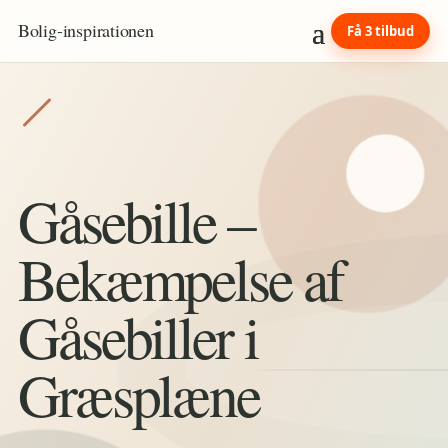
Bolig
-
inspirationen
Få 3 tilbud
Gåsebille –
Bekæmpelse af
Gåsebiller i
Græsplæne