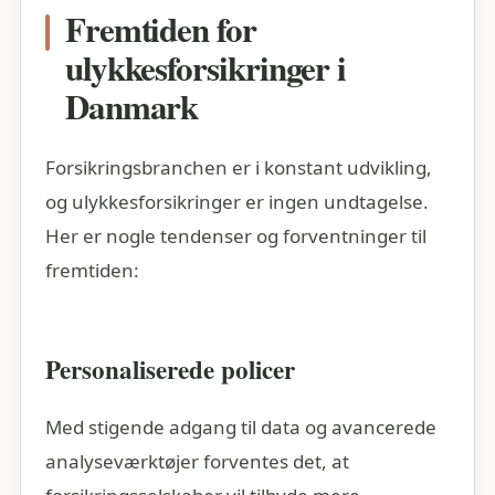
trafikulykker
Fremtiden for
ulykkesforsikringer i
Gennemsnitlig
250.000 –
Danmark
udbetalingssum
500.000 kr.
ved invaliditet
Forsikringsbranchen er i konstant udvikling,
og ulykkesforsikringer er ingen undtagelse.
Her er nogle tendenser og forventninger til
fremtiden:
Personaliserede policer
Med stigende adgang til data og avancerede
analyseværktøjer forventes det, at