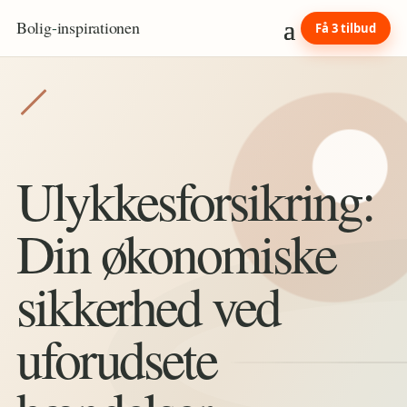
Bolig
-
inspirationen
Få 3 tilbud
Ulykkesforsikring:
Din økonomiske
sikkerhed ved
uforudsete