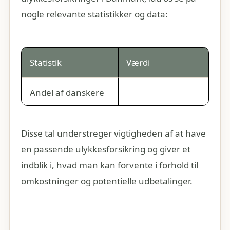
nogle relevante statistikker og data:
Statistik
Værdi
Andel af danskere
med
Ca. 60%
ulykkesforsikring
Disse tal understreger vigtigheden af at have
en passende ulykkesforsikring og giver et
Gennemsnitlig årlig
1.200 – 2.500 kr.
indblik i, hvad man kan forvente i forhold til
præmie
omkostninger og potentielle udbetalinger.
Faldulykker,
Mest almindelige
sportsulykker,
ulykkestyper