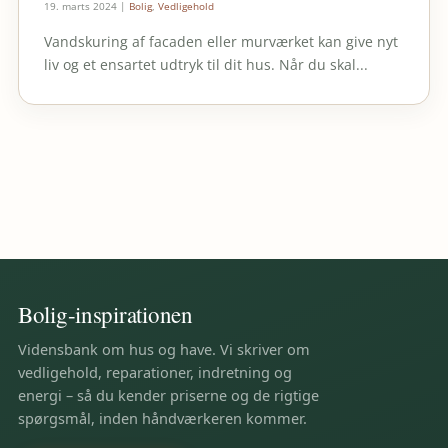
19. marts 2024
|
Bolig
,
Vedligehold
Vandskuring af facaden eller murværket kan give nyt
liv og et ensartet udtryk til dit hus. Når du skal...
Bolig-inspirationen
Vidensbank om hus og have. Vi skriver om
vedligehold, reparationer, indretning og
energi – så du kender priserne og de rigtige
spørgsmål, inden håndværkeren kommer.