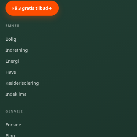
Få 3 gratis tilbud
EMNER
Bolig
Indretning
Energi
Have
Kælderisolering
Indeklima
GENVEJE
Forside
Blog