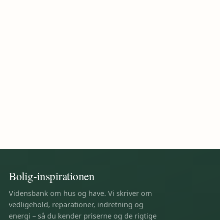
Naturligt lys og udendørs forbindelser skaber en
særlig atmosfære i boligen. Smarte materialevalg
og...
Bolig-inspirationen
Vidensbank om hus og have. Vi skriver om
vedligehold, reparationer, indretning og
energi – så du kender priserne og de rigtige