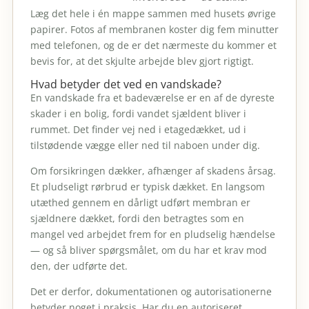
Læg det hele i én mappe sammen med husets øvrige
papirer. Fotos af membranen koster dig fem minutter
med telefonen, og de er det nærmeste du kommer et
bevis for, at det skjulte arbejde blev gjort rigtigt.
Hvad betyder det ved en vandskade?
En vandskade fra et badeværelse er en af de dyreste
skader i en bolig, fordi vandet sjældent bliver i
rummet. Det finder vej ned i etagedækket, ud i
tilstødende vægge eller ned til naboen under dig.
Om forsikringen dækker, afhænger af skadens årsag.
Et pludseligt rørbrud er typisk dækket. En langsom
utæthed gennem en dårligt udført membran er
sjældnere dækket, fordi den betragtes som en
mangel ved arbejdet frem for en pludselig hændelse
— og så bliver spørgsmålet, om du har et krav mod
den, der udførte det.
Det er derfor, dokumentationen og autorisationerne
betyder noget i praksis. Har du en autoriseret