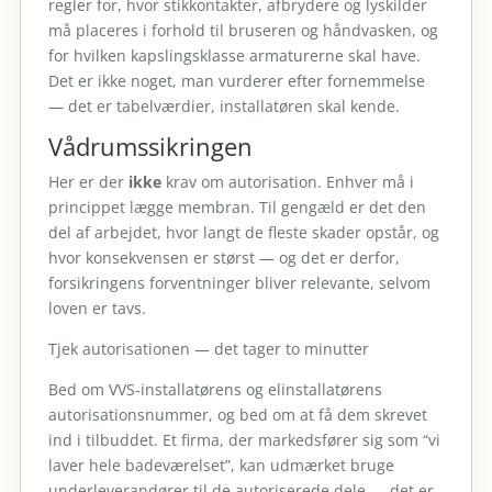
regler for, hvor stikkontakter, afbrydere og lyskilder
må placeres i forhold til bruseren og håndvasken, og
for hvilken kapslingsklasse armaturerne skal have.
Det er ikke noget, man vurderer efter fornemmelse
— det er tabelværdier, installatøren skal kende.
Vådrumssikringen
Her er der
ikke
krav om autorisation. Enhver må i
princippet lægge membran. Til gengæld er det den
del af arbejdet, hvor langt de fleste skader opstår, og
hvor konsekvensen er størst — og det er derfor,
forsikringens forventninger bliver relevante, selvom
loven er tavs.
Tjek autorisationen — det tager to minutter
Bed om VVS-installatørens og elinstallatørens
autorisationsnummer, og bed om at få dem skrevet
ind i tilbuddet. Et firma, der markedsfører sig som “vi
laver hele badeværelset”, kan udmærket bruge
underleverandører til de autoriserede dele — det er