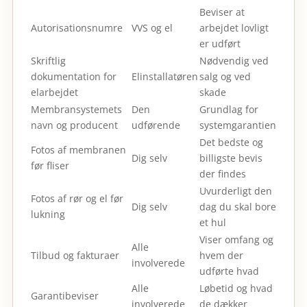
Beviser at
Autorisationsnumre
VVS og el
arbejdet lovligt
er udført
Skriftlig
Nødvendig ved
dokumentation for
Elinstallatøren
salg og ved
elarbejdet
skade
Membransystemets
Den
Grundlag for
navn og producent
udførende
systemgarantien
Det bedste og
Fotos af membranen
Dig selv
billigste bevis
før fliser
der findes
Uvurderligt den
Fotos af rør og el før
Dig selv
dag du skal bore
lukning
et hul
Viser omfang og
Alle
Tilbud og fakturaer
hvem der
involverede
udførte hvad
Alle
Løbetid og hvad
Garantibeviser
involverede
de dækker