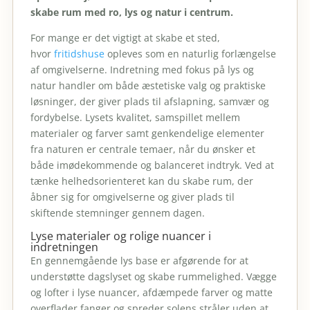
skabe rum med ro, lys og natur i centrum.
For mange er det vigtigt at skabe et sted,
hvor
fritidshuse
opleves som en naturlig forlængelse
af omgivelserne. Indretning med fokus på lys og
natur handler om både æstetiske valg og praktiske
løsninger, der giver plads til afslapning, samvær og
fordybelse. Lysets kvalitet, samspillet mellem
materialer og farver samt genkendelige elementer
fra naturen er centrale temaer, når du ønsker et
både imødekommende og balanceret indtryk. Ved at
tænke helhedsorienteret kan du skabe rum, der
åbner sig for omgivelserne og giver plads til
skiftende stemninger gennem dagen.
Lyse materialer og rolige nuancer i
indretningen
En gennemgående lys base er afgørende for at
understøtte dagslyset og skabe rummelighed. Vægge
og lofter i lyse nuancer, afdæmpede farver og matte
overflader fanger og spreder solens stråler uden at