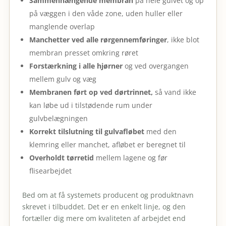
Sammenhængende membran
på hele gulvet og op
på væggen i den våde zone, uden huller eller
manglende overlap
Manchetter ved alle rørgennemføringer
, ikke blot
membran presset omkring røret
Forstærkning i alle hjørner
og ved overgangen
mellem gulv og væg
Membranen ført op ved dørtrinnet,
så vand ikke
kan løbe ud i tilstødende rum under
gulvbelægningen
Korrekt tilslutning til gulvafløbet
med den
klemring eller manchet, afløbet er beregnet til
Overholdt tørretid
mellem lagene og før
flisearbejdet
Bed om at få systemets producent og produktnavn
skrevet i tilbuddet. Det er en enkelt linje, og den
fortæller dig mere om kvaliteten af arbejdet end