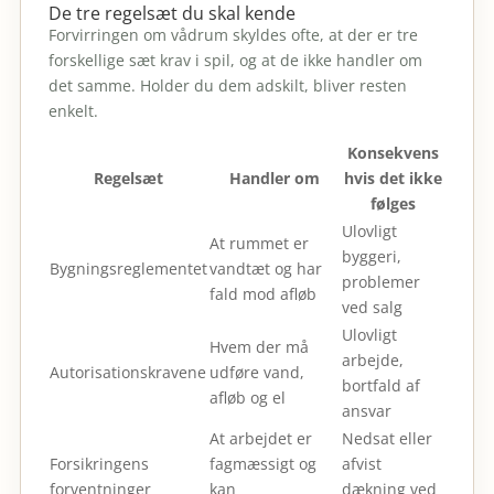
De tre regelsæt du skal kende
Forvirringen om vådrum skyldes ofte, at der er tre
forskellige sæt krav i spil, og at de ikke handler om
det samme. Holder du dem adskilt, bliver resten
enkelt.
Konsekvens
Regelsæt
Handler om
hvis det ikke
følges
Ulovligt
At rummet er
byggeri,
Bygningsreglementet
vandtæt og har
problemer
fald mod afløb
ved salg
Ulovligt
Hvem der må
arbejde,
Autorisationskravene
udføre vand,
bortfald af
afløb og el
ansvar
At arbejdet er
Nedsat eller
Forsikringens
fagmæssigt og
afvist
forventninger
kan
dækning ved