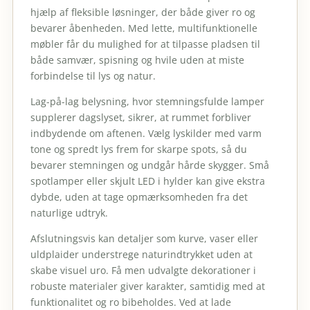
hjælp af fleksible løsninger, der både giver ro og
bevarer åbenheden. Med lette, multifunktionelle
møbler får du mulighed for at tilpasse pladsen til
både samvær, spisning og hvile uden at miste
forbindelse til lys og natur.
Lag-på-lag belysning, hvor stemningsfulde lamper
supplerer dagslyset, sikrer, at rummet forbliver
indbydende om aftenen. Vælg lyskilder med varm
tone og spredt lys frem for skarpe spots, så du
bevarer stemningen og undgår hårde skygger. Små
spotlamper eller skjult LED i hylder kan give ekstra
dybde, uden at tage opmærksomheden fra det
naturlige udtryk.
Afslutningsvis kan detaljer som kurve, vaser eller
uldplaider understrege naturindtrykket uden at
skabe visuel uro. Få men udvalgte dekorationer i
robuste materialer giver karakter, samtidig med at
funktionalitet og ro bibeholdes. Ved at lade