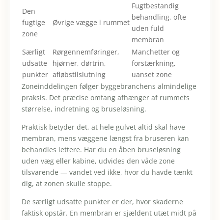
Fugtbestandig
Den
behandling, ofte
fugtige
Øvrige vægge i rummet
uden fuld
zone
membran
Særligt
Rørgennemføringer,
Manchetter og
udsatte
hjørner, dørtrin,
forstærkning,
punkter
afløbstilslutning
uanset zone
Zoneinddelingen følger byggebranchens almindelige
praksis. Det præcise omfang afhænger af rummets
størrelse, indretning og bruseløsning.
Praktisk betyder det, at hele gulvet altid skal have
membran, mens væggene længst fra bruseren kan
behandles lettere. Har du en åben bruseløsning
uden væg eller kabine, udvides den våde zone
tilsvarende — vandet ved ikke, hvor du havde tænkt
dig, at zonen skulle stoppe.
De særligt udsatte punkter er der, hvor skaderne
faktisk opstår. En membran er sjældent utæt midt på