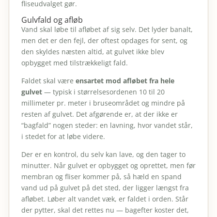
fliseudvalget gør.
Gulvfald og afløb
Vand skal løbe til afløbet af sig selv. Det lyder banalt,
men det er den fejl, der oftest opdages for sent, og
den skyldes næsten altid, at gulvet ikke blev
opbygget med tilstrækkeligt fald.
Faldet skal være
ensartet mod afløbet fra hele
gulvet
— typisk i størrelsesordenen 10 til 20
millimeter pr. meter i bruseområdet og mindre på
resten af gulvet. Det afgørende er, at der ikke er
“bagfald” nogen steder: en lavning, hvor vandet står,
i stedet for at løbe videre.
Der er en kontrol, du selv kan lave, og den tager to
minutter. Når gulvet er opbygget og oprettet, men før
membran og fliser kommer på, så hæld en spand
vand ud på gulvet på det sted, der ligger længst fra
afløbet. Løber alt vandet væk, er faldet i orden. Står
der pytter, skal det rettes nu — bagefter koster det,