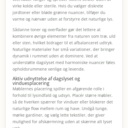
virke kolde eller sterile. Hvis du vælger diskrete
jordtoner eller bløde grønne nuancer, tilføjer du
varme og nærvær uden at forstyrre det naturlige lys.
Sådanne toner og overflader gør det lettere at
kombinere øvrige elementer fra naturen som træ, uld
eller sten, hvilket bidrager til et afbalanceret udtryk.
Naturlige materialer har små variationer, der bringer
dynamik i rummet uden at dominere. Ved at
understøtte dagslyset med harmoniske nuancer føles
opholdsrummene venlige og levende.
Aktiv udnyttelse af dagslyset og
vinduesplacering
Møblernes placering spiller en afgørende rolle i
forhold til lysindfald og udsyn. Placér større møbler,
så de hverken spærrer for vinduer eller blokerer det
naturlige flow mellem rum og have. Undgå tunge,
mørke gardiner, og vælg lette tekstiler, der giver
mulighed for afskærmning uden at skærme alt lyset