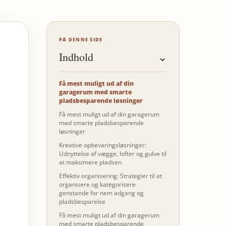
PÅ DENNE SIDE
Indhold
⌄
Få mest muligt ud af din
garagerum med smarte
pladsbesparende løsninger
Få mest muligt ud af din garagerum
med smarte pladsbesparende
løsninger
Kreative opbevaringsløsninger:
Udnyttelse af vægge, lofter og gulve til
at maksimere pladsen
Effektiv organisering: Strategier til at
organisere og kategorisere
genstande for nem adgang og
pladsbesparelse
Få mest muligt ud af din garagerum
med smarte pladsbesparende