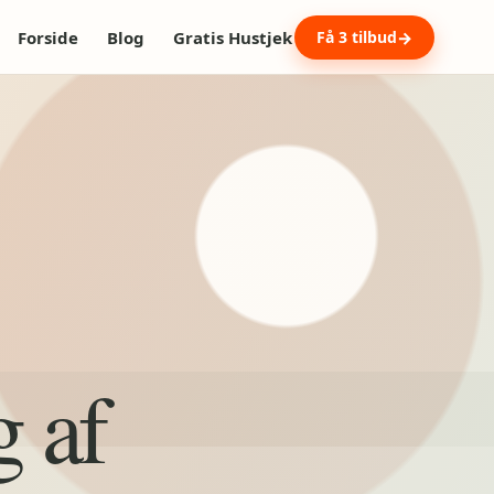
Forside
Blog
Gratis Hustjek
Få 3 tilbud
g af