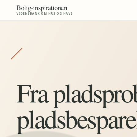
Bolig
-
inspirationen
VIDENSBANK OM HUS OG HAVE
Fra pladspro
pladsbespare