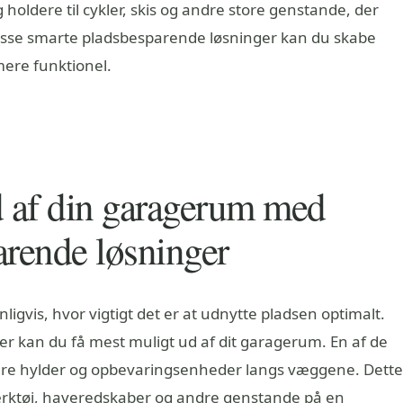
holdere til cykler, skis og andre store genstande, der
isse smarte pladsbesparende løsninger kan du skabe
mere funktionel.
d af din garagerum med
arende løsninger
igvis, hvor vigtigt det er at udnytte pladsen optimalt.
 kan du få mest muligt ud af dit garagerum. En af de
lere hylder og opbevaringsenheder langs væggene. Dette
ærktøj, haveredskaber og andre genstande på en