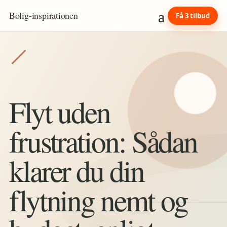
Bolig
-
inspirationen
Få 3 tilbud
Flyt uden
frustration: Sådan
klarer du din
flytning nemt og