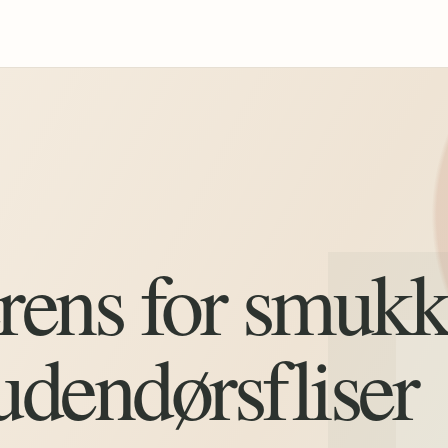
erens for smuk
udendørsfliser