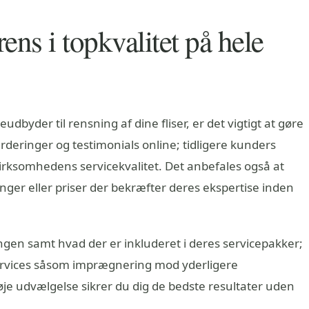
rens i topkvalitet på hele
udbyder til rensning af dine fliser, er det vigtigt at gøre
rderinger og testimonials online; tidligere kunders
i virksomhedens servicekvalitet. Det anbefales også at
inger eller priser der bekræfter deres ekspertise inden
ngen samt hvad der er inkluderet i deres servicepakker;
services såsom imprægnering mod yderligere
je udvælgelse sikrer du dig de bedste resultater uden