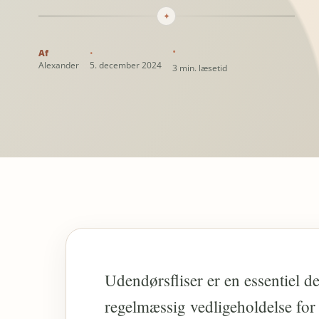
✦
Alexander
5. december 2024
3 min. læsetid
Udendørsfliser er en essentiel d
regelmæssig vedligeholdelse for 