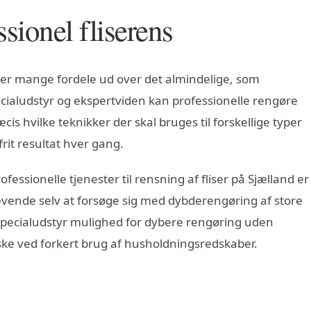
sionel fliserens
der mange fordele ud over det almindelige, som
aludstyr og ekspertviden kan professionelle rengøre
is hvilke teknikker der skal bruges til forskellige typer
lfrit resultat hver gang.
fessionelle tjenester til rensning af fliser på Sjælland er
ævende selv at forsøge sig med dybderengøring af store
specialudstyr mulighed for dybere rengøring uden
ske ved forkert brug af husholdningsredskaber.