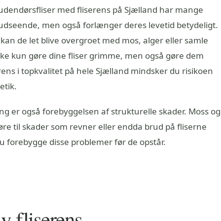
udendørsfliser med fliserens på Sjælland har mange
s udseende, men også forlænger deres levetid betydeligt.
d, kan de let blive overgroet med mos, alger eller samle
ikke kun gøre dine fliser grimme, men også gøre dem
serens i topkvalitet på hele Sjælland mindsker du risikoen
etik.
ing er også forebyggelsen af strukturelle skader. Moss og
føre til skader som revner eller endda brud på fliserne
du forebygge disse problemer før de opstår.
iv fliserens