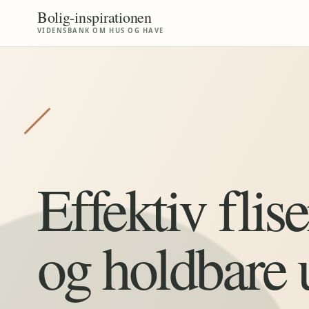
Bolig
-
inspirationen
VIDENSBANK OM HUS OG HAVE
Effektiv flis
og holdbare 