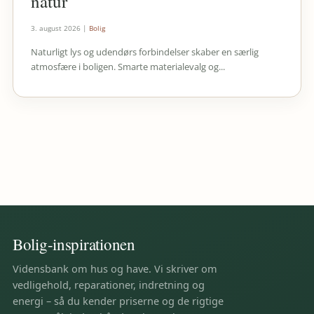
natur
3. august 2026
|
Bolig
Naturligt lys og udendørs forbindelser skaber en særlig
atmosfære i boligen. Smarte materialevalg og...
Bolig-inspirationen
Vidensbank om hus og have. Vi skriver om
vedligehold, reparationer, indretning og
energi – så du kender priserne og de rigtige