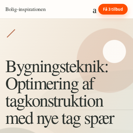
Bolig
-
inspirationen
Få 3 tilbud
Bygningsteknik:
Optimering af
tagkonstruktion
med nye tag spær