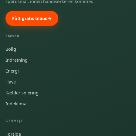
spørgsmål, inden håndværkeren kommer.
Få 3 gratis tilbud
EMNER
Bolig
Indretning
Energi
Have
Kælderisolering
Indeklima
GENVEJE
Forside