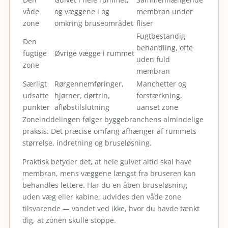
våde
og væggene i og
membran under
zone
omkring bruseområdet
fliser
Fugtbestandig
Den
behandling, ofte
fugtige
Øvrige vægge i rummet
uden fuld
zone
membran
Særligt
Rørgennemføringer,
Manchetter og
udsatte
hjørner, dørtrin,
forstærkning,
punkter
afløbstilslutning
uanset zone
Zoneinddelingen følger byggebranchens almindelige
praksis. Det præcise omfang afhænger af rummets
størrelse, indretning og bruseløsning.
Praktisk betyder det, at hele gulvet altid skal have
membran, mens væggene længst fra bruseren kan
behandles lettere. Har du en åben bruseløsning
uden væg eller kabine, udvides den våde zone
tilsvarende — vandet ved ikke, hvor du havde tænkt
dig, at zonen skulle stoppe.