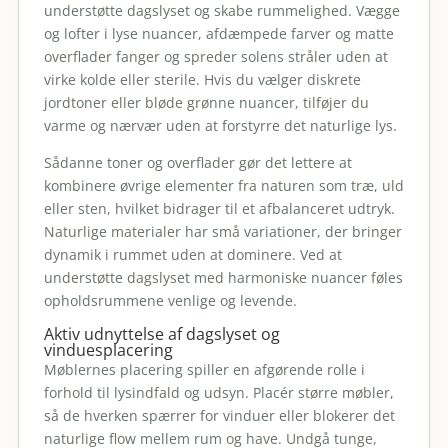
understøtte dagslyset og skabe rummelighed. Vægge
og lofter i lyse nuancer, afdæmpede farver og matte
overflader fanger og spreder solens stråler uden at
virke kolde eller sterile. Hvis du vælger diskrete
jordtoner eller bløde grønne nuancer, tilføjer du
varme og nærvær uden at forstyrre det naturlige lys.
Sådanne toner og overflader gør det lettere at
kombinere øvrige elementer fra naturen som træ, uld
eller sten, hvilket bidrager til et afbalanceret udtryk.
Naturlige materialer har små variationer, der bringer
dynamik i rummet uden at dominere. Ved at
understøtte dagslyset med harmoniske nuancer føles
opholdsrummene venlige og levende.
Aktiv udnyttelse af dagslyset og
vinduesplacering
Møblernes placering spiller en afgørende rolle i
forhold til lysindfald og udsyn. Placér større møbler,
så de hverken spærrer for vinduer eller blokerer det
naturlige flow mellem rum og have. Undgå tunge,