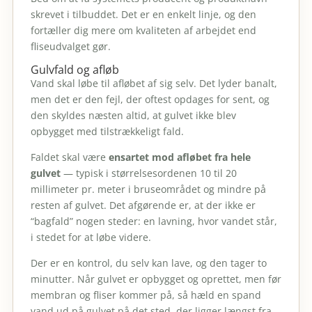
skrevet i tilbuddet. Det er en enkelt linje, og den
fortæller dig mere om kvaliteten af arbejdet end
fliseudvalget gør.
Gulvfald og afløb
Vand skal løbe til afløbet af sig selv. Det lyder banalt,
men det er den fejl, der oftest opdages for sent, og
den skyldes næsten altid, at gulvet ikke blev
opbygget med tilstrækkeligt fald.
Faldet skal være
ensartet mod afløbet fra hele
gulvet
— typisk i størrelsesordenen 10 til 20
millimeter pr. meter i bruseområdet og mindre på
resten af gulvet. Det afgørende er, at der ikke er
“bagfald” nogen steder: en lavning, hvor vandet står,
i stedet for at løbe videre.
Der er en kontrol, du selv kan lave, og den tager to
minutter. Når gulvet er opbygget og oprettet, men før
membran og fliser kommer på, så hæld en spand
vand ud på gulvet på det sted, der ligger længst fra