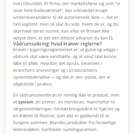
ind i tilbuddet. Et firma, der markedsfører sig som “vi
laver hele badeværelset”, kan udmærket bruge
underleverandører til de autoriserede dele — det er
helt legitimt, men så skal du vide, hvem de er, og du
skal have deres numre. Kan eller vil firmaet ikke
oplyse dem, er det den bedste advarsel du kan få.
Vådrumssikring: hvad kræver reglerne?
Kravet i bygningsreglementet er, at gulve og vægge i
vådrum skal være vandtætte, og at vand skal kunne
løbe til afløb. Hvordan det opnås, beskrives i
branchens anvisninger og i producentens
systembeskrivelse — og det er den sidste, der er
afgørende i praksis.
En vådrumsmembran er nemlig ikke et produkt, men
et
system
: en primer, en membran, manchetter til
rørgennemføringer, forstærkningsbånd til hjørner og
en klæber til fliserne, som alle er godkendt til at
fungere sammen. Blandes produkter fra forskellige
leverandører, bortfalder systemgarantien.