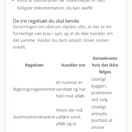
Fotos af membranen før flisearbejdet er den
billigste dokumentation, du kan skaffe
De tre regelsæt du skal kende
Forvirringen om vådrum skyldes ofte, at der er tre
forskellige sæt krav i spil, og at de ikke handler om
det samme. Holder du dem adskilt, bliver resten
enkelt.
Konsekvens
Regelsæt
Handler om
hvis det ikke
følges
Ulovligt
At rummet er
byggeri,
Bygningsreglementet
vandtæt og har
problemer
fald mod afløb
ved salg
Ulovligt
Hvem der må
arbejde,
Autorisationskravene
udføre vand,
bortfald af
afløb og el
ansvar