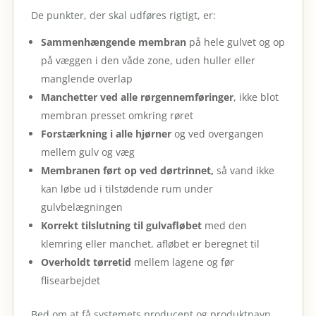
De punkter, der skal udføres rigtigt, er:
Sammenhængende membran
på hele gulvet og op
på væggen i den våde zone, uden huller eller
manglende overlap
Manchetter ved alle rørgennemføringer
, ikke blot
membran presset omkring røret
Forstærkning i alle hjørner
og ved overgangen
mellem gulv og væg
Membranen ført op ved dørtrinnet,
så vand ikke
kan løbe ud i tilstødende rum under
gulvbelægningen
Korrekt tilslutning til gulvafløbet
med den
klemring eller manchet, afløbet er beregnet til
Overholdt tørretid
mellem lagene og før
flisearbejdet
Bed om at få systemets producent og produktnavn