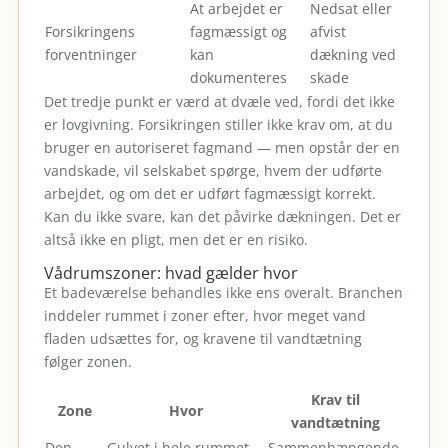
At arbejdet er
Nedsat eller
Forsikringens
fagmæssigt og
afvist
forventninger
kan
dækning ved
dokumenteres
skade
Det tredje punkt er værd at dvæle ved, fordi det ikke
er lovgivning. Forsikringen stiller ikke krav om, at du
bruger en autoriseret fagmand — men opstår der en
vandskade, vil selskabet spørge, hvem der udførte
arbejdet, og om det er udført fagmæssigt korrekt.
Kan du ikke svare, kan det påvirke dækningen. Det er
altså ikke en pligt, men det er en risiko.
Vådrumszoner: hvad gælder hvor
Et badeværelse behandles ikke ens overalt. Branchen
inddeler rummet i zoner efter, hvor meget vand
fladen udsættes for, og kravene til vandtætning
følger zonen.
Krav til
Zone
Hvor
vandtætning
Den
Gulvet i hele rummet,
Sammenhængende