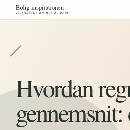
Bolig
-
inspirationen
VIDENSBANK OM HUS OG HAVE
Hvordan reg
gennemsnit: e