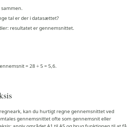
m sammen.
ge tal er der i datasættet?
er: resultatet er gennemsnittet.
 Gennemsnit = 28 ÷ 5 = 5,6.
ksis
t regneark, kan du hurtigt regne gennemsnittet ved
 omtales gennemsnittet ofte som gennemsnit eller
sis: angiv området A1 til A5 og brug funktionen til at få