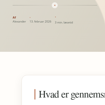
✦
Alexander
13. februar 2026
3 min. læsetid
Hvad er gennems