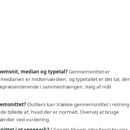
nemsnit, median og typetal?
Gennemsnittet er
 medianen er midterværdien, og typetallet er det tal, der
t repræsenterende i sammenhængen. Valg af mål
nemsnittet?
Outliers kan trække gennemsnittet i retning
nde billede af, hvad der er normalt. Overvej at bruge
ærdier ved vurdering.
ittet i et regneark?
I Google Sheets eller Excel bruges