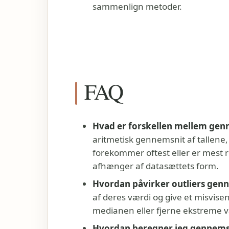
sammenlign metoder.
FAQ
Hvad er forskellen mellem gen
aritmetisk gennemsnit af tallene,
forekommer oftest eller er mes
afhænger af datasættets form.
Hvordan påvirker outliers gen
af deres værdi og give et misvise
medianen eller fjerne ekstreme v
Hvordan beregner jeg gennemsn