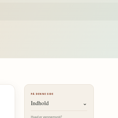
PÅ DENNE SIDE
Indhold
⌄
Hvad er gennemsnit?