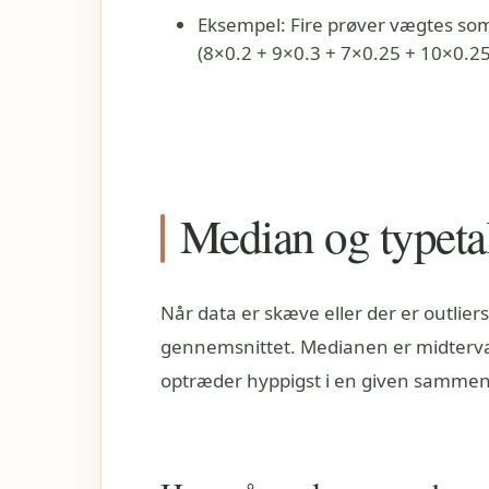
Eksempel: Fire prøver vægtes som
(8×0.2 + 9×0.3 + 7×0.25 + 10×0.25
Median og typetal
Når data er skæve eller der er outlie
gennemsnittet. Medianen er midterværd
optræder hyppigst i en given samm